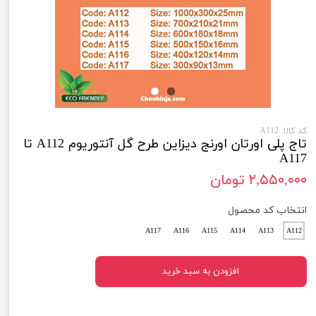
کد کالا: A112
تاج پلی اورتان اورنج دیزاین طرح گل آنتوریوم A112 تا
A117
۲,۵۵۰,۰۰۰ تومان
انتخاب کد محصول
A117
A116
A115
A114
A113
A112
افزودن به سبد خرید