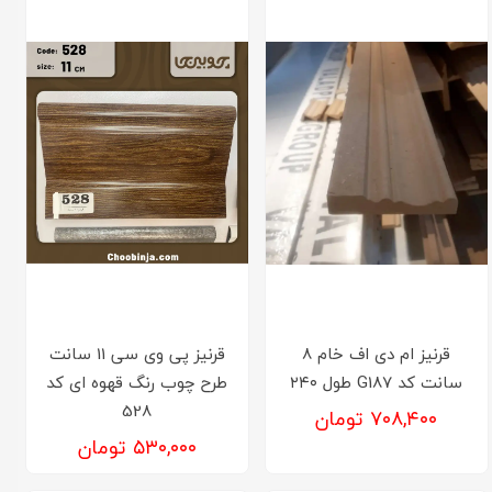
قرنیز ام دی اف خام 8
قرنیز پی وی سی 11 سانت
سانت کد G187 طول ۲۴۰
طرح چوب رنگ قهوه ای کد
528
۷۰۸,۴۰۰ تومان
۵۳۰,۰۰۰ تومان