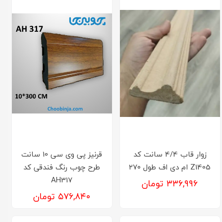
زوار قاب 4/4 سانت کد
قرنیز پی وی سی 10 سانت
Z1405 ام دی اف طول ۲۷۰
طرح چوب رنگ فندقی کد
AH317
۳۳۶,۹۹۶ تومان
۵۷۶,۸۴۰ تومان